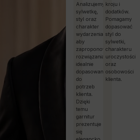
Analizujemy
kroju i
sylwetkę,
dodatków.
styl oraz
Pomagamy
charakter
dopasować
wydarzenia,
styl do
aby
sylwetki,
zaproponować
charakteru
rozwiązania
uroczystości
idealnie
oraz
dopasowane
osobowości
do
klienta.
potrzeb
klienta.
Dzięki
temu
garnitur
prezentuje
się
elegancko,