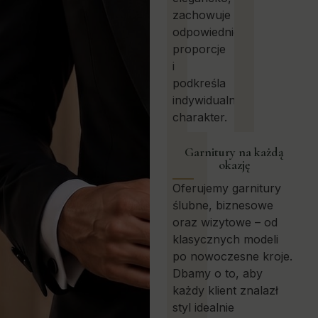
zachowuje
odpowiednie
proporcje
i
podkreśla
indywidualny
charakter.
Garnitury na każdą
okazję
Oferujemy garnitury
ślubne, biznesowe
oraz wizytowe – od
klasycznych modeli
po nowoczesne kroje.
Dbamy o to, aby
każdy klient znalazł
styl idealnie