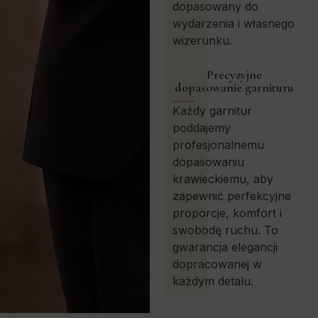
dopasowany do
wydarzenia i własnego
wizerunku.
Precyzyjne
dopasowanie garnituru
Każdy garnitur
poddajemy
profesjonalnemu
dopasowaniu
krawieckiemu, aby
zapewnić perfekcyjne
proporcje, komfort i
swobodę ruchu. To
gwarancja elegancji
dopracowanej w
każdym detalu.