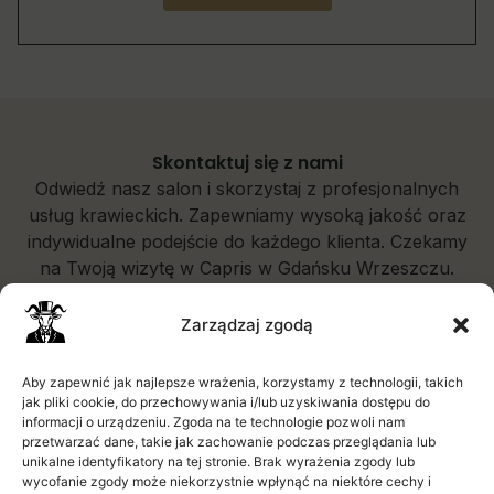
Skontaktuj się z nami
Odwiedź nasz salon i skorzystaj z profesjonalnych
usług krawieckich. Zapewniamy wysoką jakość oraz
indywidualne podejście do każdego klienta. Czekamy
na Twoją wizytę w Capris w Gdańsku Wrzeszczu.
Zarządzaj zgodą
Aby zapewnić jak najlepsze wrażenia, korzystamy z technologii, takich
+48 537557446
jak pliki cookie, do przechowywania i/lub uzyskiwania dostępu do
informacji o urządzeniu. Zgoda na te technologie pozwoli nam
przetwarzać dane, takie jak zachowanie podczas przeglądania lub
krawiec@capris.pl
unikalne identyfikatory na tej stronie. Brak wyrażenia zgody lub
wycofanie zgody może niekorzystnie wpłynąć na niektóre cechy i
Jana Kilińskiego 4, poz 0/lok.43, 80-452 Gdańsk -