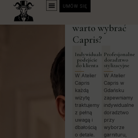
UMÓW SIĘ
Dlaczego
STRONA GŁÓWNA
warto wybrać
Capris?
Indywidualne
Profesjonalne
podejście
doradztwo
do klienta
stylizacyjne
W Atelier
W Atelier
Capris
Capris w
każdą
Gdańsku
wizytę
zapewniamy
traktujemy
indywidualne
z pełną
doradztwo
uwagą i
przy
dbałością
wyborze
o detale.
garnituru,