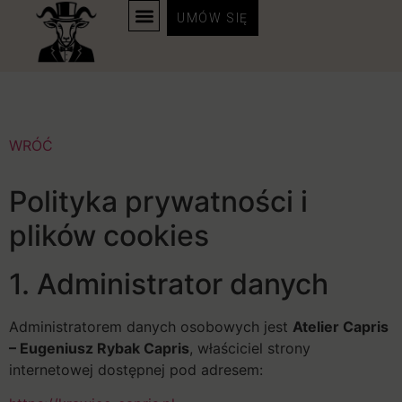
Polityka prywatności
UMÓW SIĘ
UMÓW SIĘ
STRONA GŁÓWNA
STRONA GŁÓWNA
WRÓĆ
Polityka prywatności i
plików cookies
1. Administrator danych
Administratorem danych osobowych jest
Atelier Capris
– Eugeniusz Rybak Capris
, właściciel strony
internetowej dostępnej pod adresem: