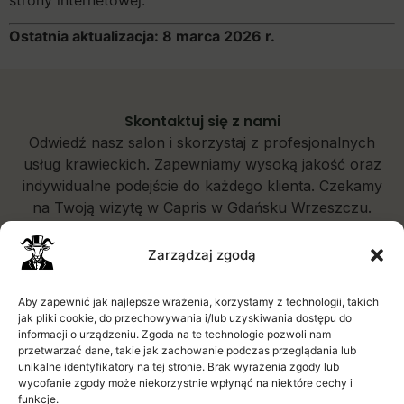
Ostatnia aktualizacja: 8 marca 2026 r.
Skontaktuj się z nami
Odwiedź nasz salon i skorzystaj z profesjonalnych
usług krawieckich. Zapewniamy wysoką jakość oraz
indywidualne podejście do każdego klienta. Czekamy
na Twoją wizytę w Capris w Gdańsku Wrzeszczu.
Zarządzaj zgodą
Aby zapewnić jak najlepsze wrażenia, korzystamy z technologii, takich
+48 537557446
jak pliki cookie, do przechowywania i/lub uzyskiwania dostępu do
informacji o urządzeniu. Zgoda na te technologie pozwoli nam
przetwarzać dane, takie jak zachowanie podczas przeglądania lub
krawiec@capris.pl
unikalne identyfikatory na tej stronie. Brak wyrażenia zgody lub
wycofanie zgody może niekorzystnie wpłynąć na niektóre cechy i
Jana Kilińskiego 4, poz 0/lok.43, 80-452 Gdańsk -
funkcje.